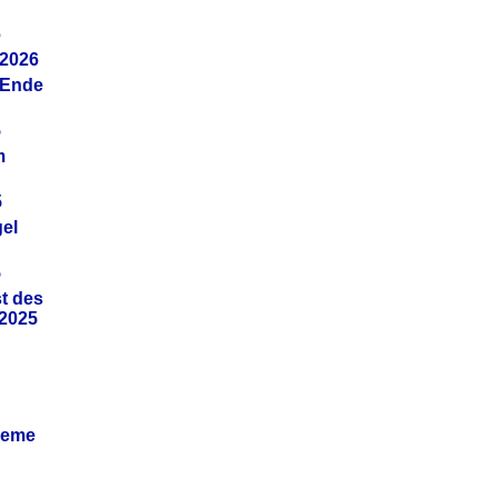
6
.2026
(Ende
5
m
5
gel
5
t des
.2025
leme