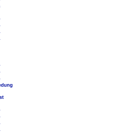
m
4
4
4
4
4
4
4
4
iedung
st
4
4
4
4