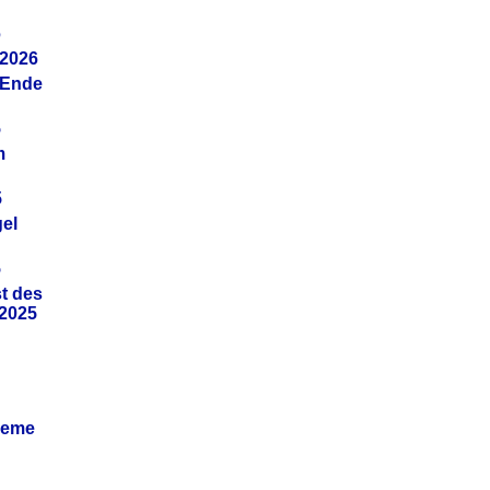
6
.2026
(Ende
5
m
5
gel
5
t des
.2025
leme