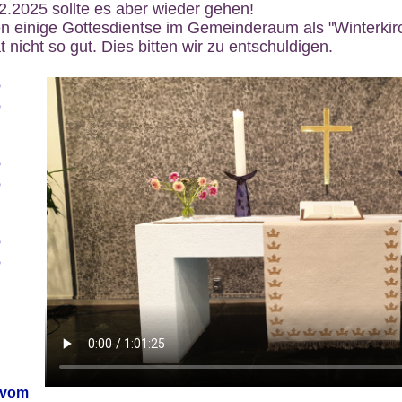
12.2025 sollte es aber wieder gehen!
n einige Gottesdientse im Gemeinderaum als "Winterkirch
 nicht so gut. Dies bitten wir zu entschuldigen.
6
6
6
6
6
6
 vom