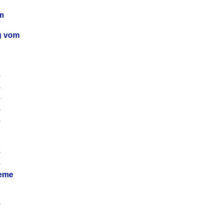
m
ag vom
6
6
6
6
6
6
6
leme
6