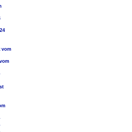
m
4
24
t vom
 vom
4
4
st
4
vom
4
4
4