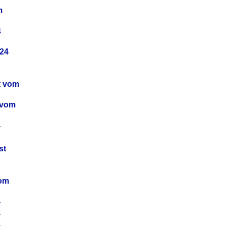
m
4
24
t vom
 vom
4
4
st
4
vom
4
4
4