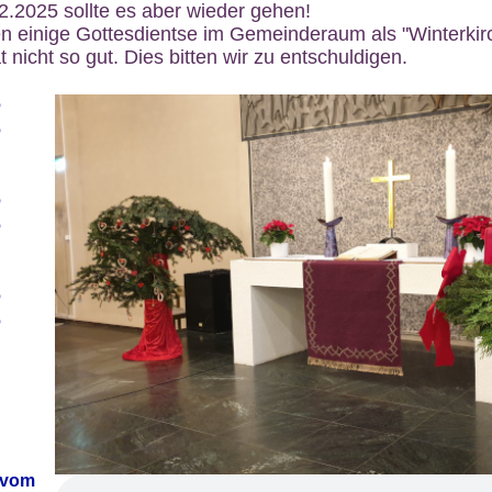
12.2025 sollte es aber wieder gehen!
n einige Gottesdientse im Gemeinderaum als "Winterkirch
 nicht so gut. Dies bitten wir zu entschuldigen.
6
6
6
6
6
6
 vom