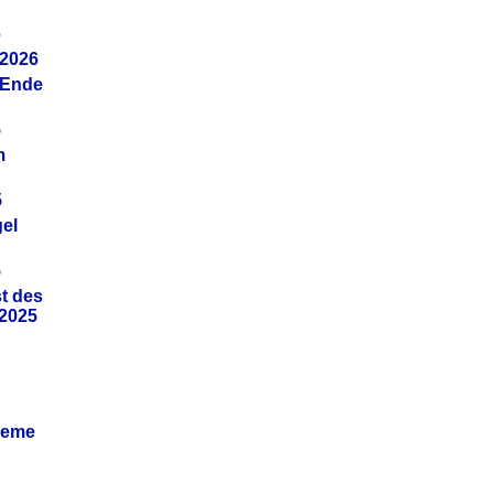
6
.2026
(Ende
5
m
5
gel
5
t des
.2025
leme