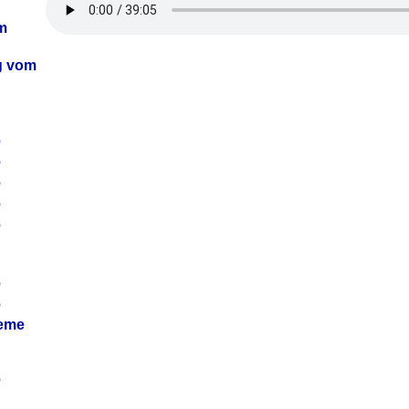
m
ag vom
6
6
6
6
6
6
6
leme
6