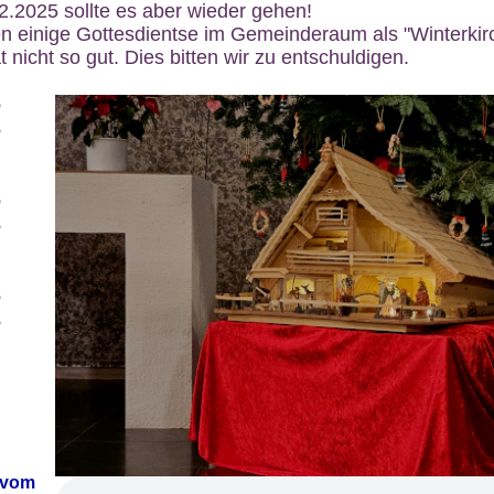
12.2025 sollte es aber wieder gehen!
n einige Gottesdientse im Gemeinderaum als "Winterkirch
 nicht so gut. Dies bitten wir zu entschuldigen.
6
6
6
6
6
6
 vom