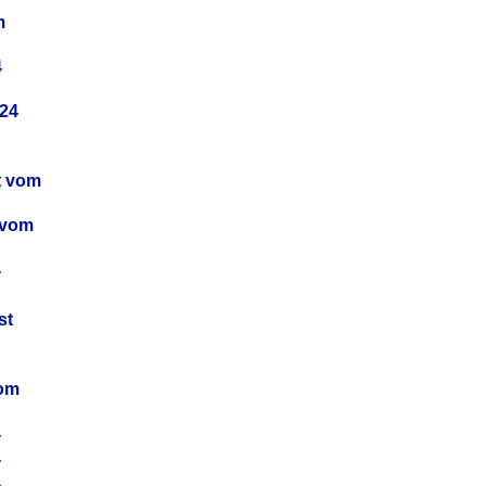
m
4
24
t vom
 vom
4
4
st
4
vom
4
4
4