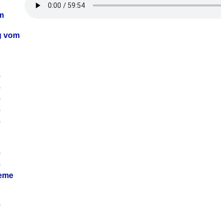
m
ag vom
6
6
6
6
6
6
6
leme
6