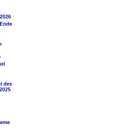
6
.2026
(Ende
5
m
5
gel
5
t des
.2025
leme