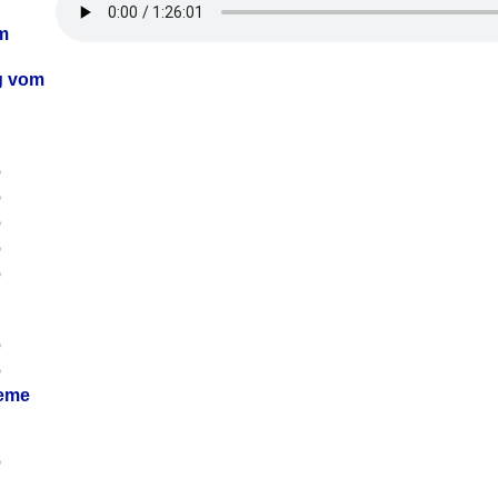
m
ag vom
6
6
6
6
6
6
6
leme
6