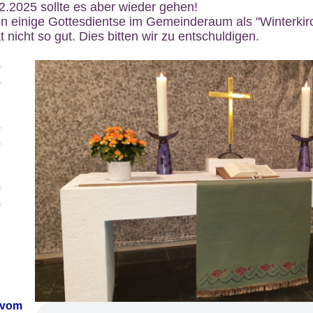
12.2025 sollte es aber wieder gehen!
n einige Gottesdientse im Gemeinderaum als "Winterkirch
 nicht so gut. Dies bitten wir zu entschuldigen.
6
6
6
6
6
6
 vom