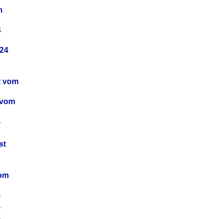
m
4
24
t vom
 vom
4
4
st
4
vom
4
4
4