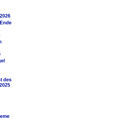
6
.2026
(Ende
5
m
5
gel
5
t des
.2025
leme