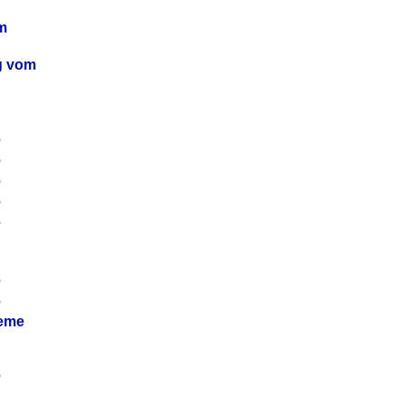
m
ag vom
6
6
6
6
6
6
6
leme
6