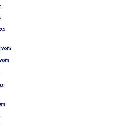
m
4
24
t vom
 vom
4
4
st
4
vom
4
4
4