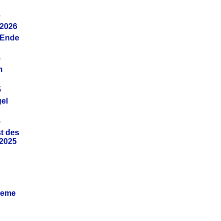
6
.2026
(Ende
5
m
5
gel
5
t des
.2025
leme