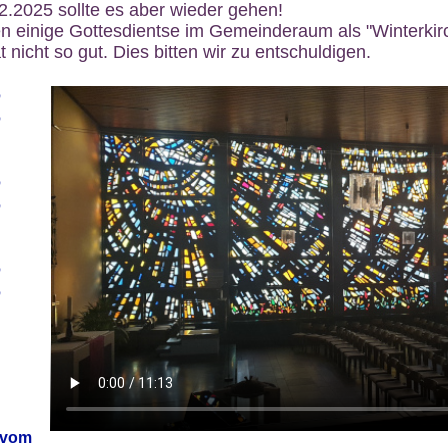
12.2025 sollte es aber wieder gehen!
n einige Gottesdientse im Gemeinderaum als "Winterkirch
 nicht so gut. Dies bitten wir zu entschuldigen.
6
6
6
6
6
6
 vom