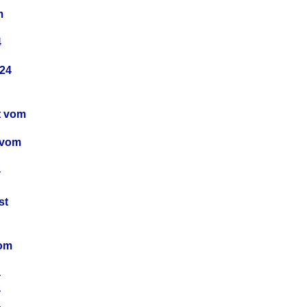
m
4
24
t vom
 vom
4
4
st
4
vom
4
4
4