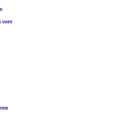
m
ag vom
6
6
6
6
6
6
6
leme
6