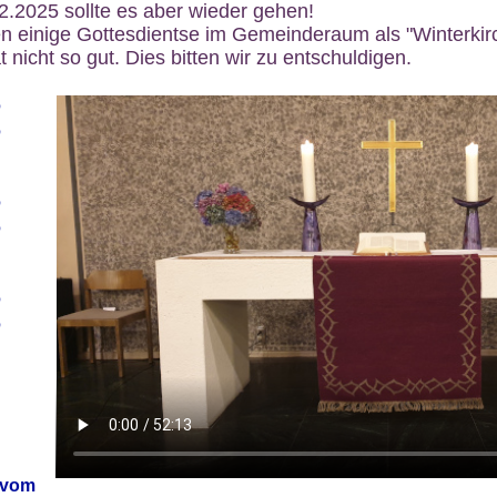
12.2025 sollte es aber wieder gehen!
n einige Gottesdientse im Gemeinderaum als "Winterkirch
 nicht so gut. Dies bitten wir zu entschuldigen.
6
6
6
6
6
6
 vom