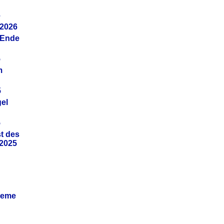
6
.2026
(Ende
5
m
5
gel
5
t des
.2025
leme