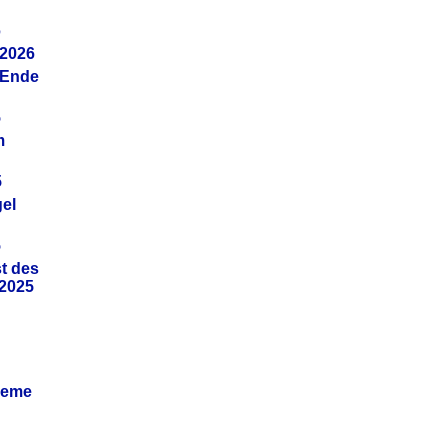
6
.2026
(Ende
5
m
5
gel
5
t des
.2025
leme