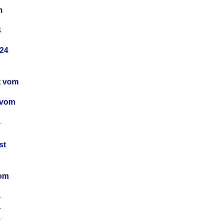
m
4
24
t vom
 vom
4
4
st
4
vom
4
4
4