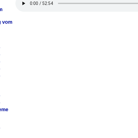
m
ag vom
6
6
6
6
6
6
6
leme
6