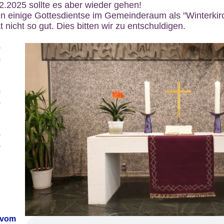
12.2025 sollte es aber wieder gehen!
n einige Gottesdientse im Gemeinderaum als "Winterkirch
 nicht so gut. Dies bitten wir zu entschuldigen.
6
6
6
6
6
6
 vom