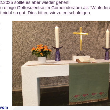
12.2025 sollte es aber wieder gehen!
n einige Gottesdientse im Gemeinderaum als "Winterkirch
 nicht so gut. Dies bitten wir zu entschuldigen.
6
6
6
6
6
6
 vom