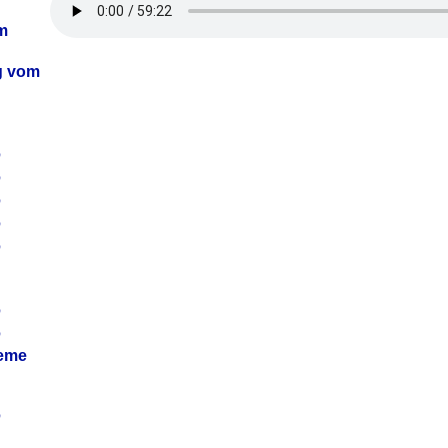
m
ag vom
6
6
6
6
6
6
6
leme
6