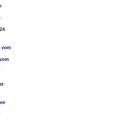
m
4
24
t vom
 vom
4
4
st
4
vom
4
4
4