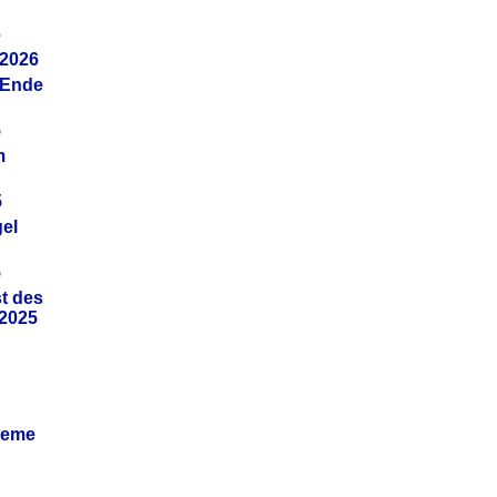
6
.2026
(Ende
5
m
5
gel
5
t des
.2025
leme